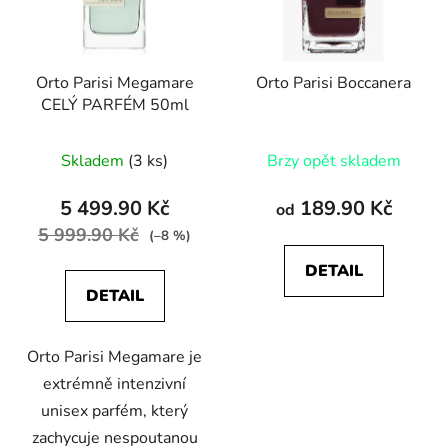
s
r
p
o
r
d
Orto Parisi Megamare
Orto Parisi Boccanera
o
u
CELÝ PARFÉM 50ml
d
k
u
t
Skladem
(3 ks)
Brzy opět skladem
k
ů
t
5 499.90 Kč
189.90 Kč
od
ů
5 999.90 Kč
(–8 %)
DETAIL
DETAIL
Orto Parisi Megamare je
extrémně intenzivní
unisex parfém, který
zachycuje nespoutanou