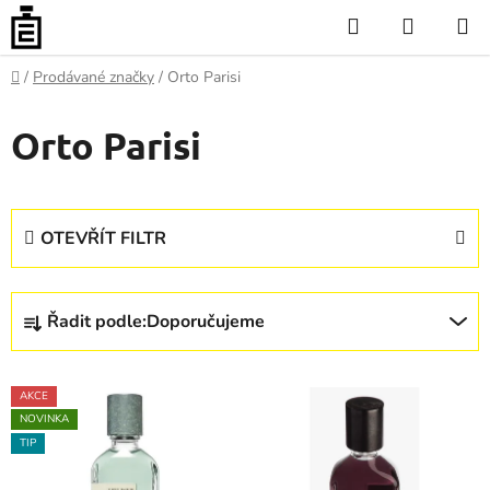
Přejít
Hledat
NÁKUP
na
KOŠÍK
obsah
Domů
/
Prodávané značky
/
Orto Parisi
Orto Parisi
OTEVŘÍT FILTR
Ř
Řadit podle:
Doporučujeme
a
z
V
e
AKCE
ý
n
NOVINKA
p
í
TIP
i
p