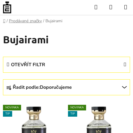
Přejít
Hledat
NÁKUP
na
KOŠÍK
obsah
Domů
/
Prodávané značky
/
Bujairami
Bujairami
OTEVŘÍT FILTR
Ř
Řadit podle:
Doporučujeme
a
z
V
e
NOVINKA
NOVINKA
ý
n
TIP
TIP
p
í
i
p