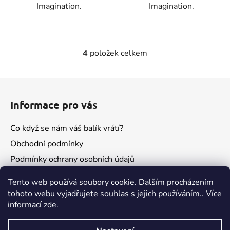
Imagination.
Imagination.
4
položek celkem
O
v
l
Z
á
á
d
Informace pro vás
p
a
a
c
Co když se nám váš balík vrátí?
t
í
Obchodní podmínky
í
p
Podmínky ochrany osobních údajů
r
v
Kontakty
k
Tento web používá soubory cookie. Dalším procházením
y
tohoto webu vyjadřujete souhlas s jejich používáním.. Více
v
informací
zde
.
ý
p