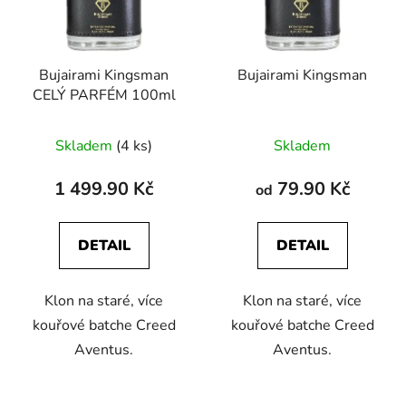
s
r
p
o
r
d
Bujairami Kingsman
Bujairami Kingsman
o
u
CELÝ PARFÉM 100ml
d
k
u
t
Skladem
(4 ks)
Skladem
k
ů
t
1 499.90 Kč
79.90 Kč
od
ů
DETAIL
DETAIL
Klon na staré, více
Klon na staré, více
kouřové batche Creed
kouřové batche Creed
Aventus.
Aventus.