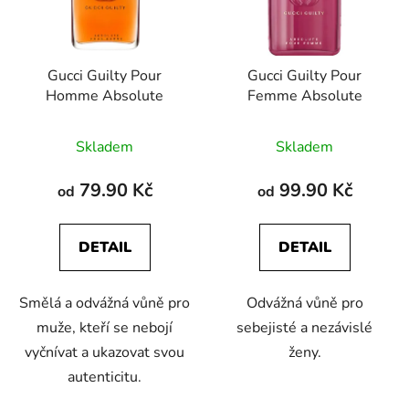
s
r
p
o
r
d
Gucci Guilty Pour
Gucci Guilty Pour
o
u
Homme Absolute
Femme Absolute
d
k
u
t
Skladem
Skladem
k
ů
t
79.90 Kč
99.90 Kč
od
od
ů
DETAIL
DETAIL
Smělá a odvážná vůně pro
Odvážná vůně pro
muže, kteří se nebojí
sebejisté a nezávislé
vyčnívat a ukazovat svou
ženy.
autenticitu.