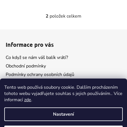
2
položek celkem
O
v
l
Z
á
á
d
Informace pro vás
p
a
a
c
Co když se nám váš balík vrátí?
t
í
Obchodní podmínky
í
p
Podmínky ochrany osobních údajů
r
v
Kontakty
k
Tento web používá soubory cookie. Dalším procházením
y
tohoto webu vyjadřujete souhlas s jejich používáním.. Více
v
informací
zde
.
ý
p
Nastavení
i
s