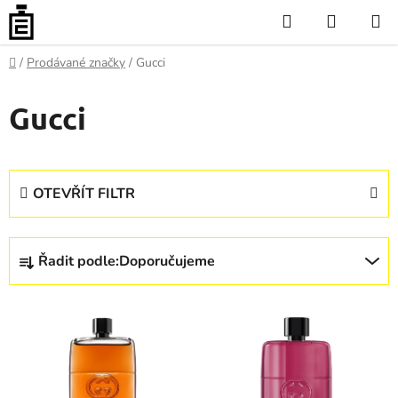
Přejít
Hledat
NÁKUP
na
KOŠÍK
obsah
Domů
/
Prodávané značky
/
Gucci
Gucci
OTEVŘÍT FILTR
Ř
Řadit podle:
Doporučujeme
a
z
V
e
ý
n
p
í
i
p