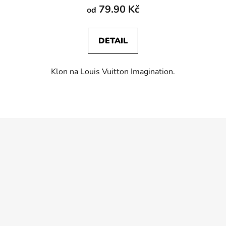
79.90 Kč
od
DETAIL
Klon na Louis Vuitton Imagination.
O
v
l
á
d
a
c
í
p
r
v