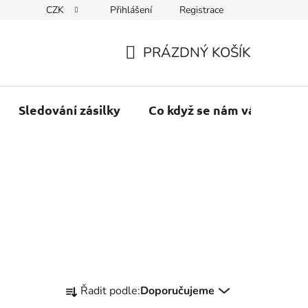
CZK
Přihlášení
Registrace
PRÁZDNÝ KOŠÍK
NÁKUPNÍ
KOŠÍK
Sledování zásilky
Co když se nám váš balík vr
Ř
Řadit podle:
Doporučujeme
a