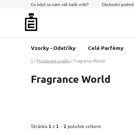
Přejít
Co když se nám váš balík vrátí?
Obchodní podmí
na
obsah
Vzorky - Odstřiky
Celé Parfémy
Domů
/
Prodávané značky
/
Fragrance World
Fragrance World
Stránka
1
z
1
-
2
položek celkem