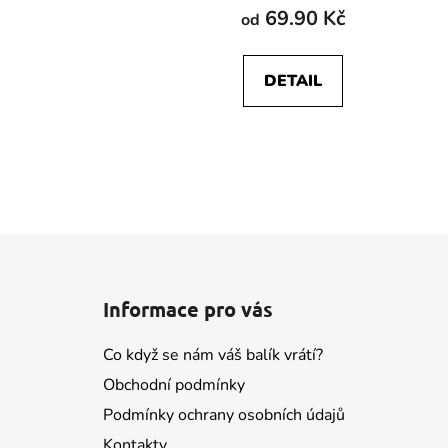
69.90 Kč
od
DETAIL
Z
á
Informace pro vás
p
a
Co když se nám váš balík vrátí?
t
Obchodní podmínky
í
Podmínky ochrany osobních údajů
Kontakty