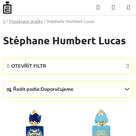
Přejít
Hledat
NÁKUP
na
KOŠÍK
obsah
Domů
/
Prodávané značky
/
Stéphane Humbert Lucas
Stéphane Humbert Lucas
OTEVŘÍT FILTR
Ř
Řadit podle:
Doporučujeme
a
z
V
e
ý
n
p
í
i
p