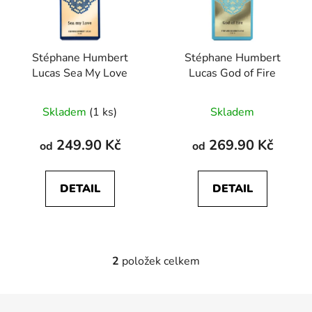
s
r
p
o
r
d
Stéphane Humbert
Stéphane Humbert
o
u
Lucas Sea My Love
Lucas God of Fire
d
k
u
t
Skladem
(1 ks)
Skladem
k
ů
t
249.90 Kč
269.90 Kč
od
od
ů
DETAIL
DETAIL
2
položek celkem
O
v
l
Z