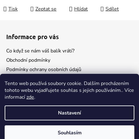
Tisk
Zeptat se
Hlídat
Sdílet
Z
á
Informace pro vás
p
a
Co když se nám váš balík vrátí?
t
Obchodní podmínky
í
Podmínky ochrany osobních údajů
Kontakty
Tento web používá soubory cookie. Dalším procházením
tohoto webu vyjadřujete souhlas s jejich používáním.. Více
informací
zde
.
Nastavení
Souhlasím
Vytvořil Shoptet
Pokud budeš spokojený, nezapomeň na recenzi😁