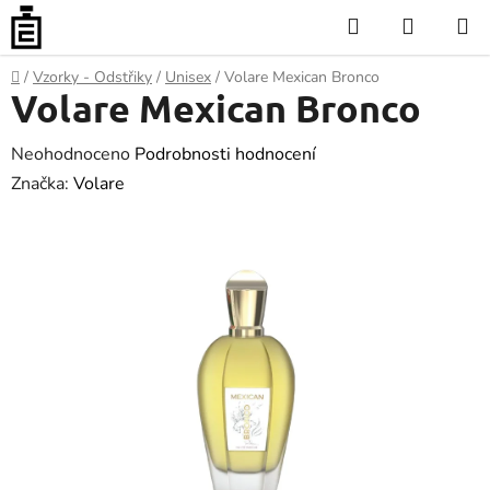
Přejít
Hledat
NÁKUP
na
KOŠÍK
obsah
Domů
/
Vzorky - Odstřiky
/
Unisex
/
Volare Mexican Bronco
Volare Mexican Bronco
Průměrné
Neohodnoceno
Podrobnosti hodnocení
hodnocení
Značka:
Volare
produktu
je
0.0
z
5
hvězdiček.