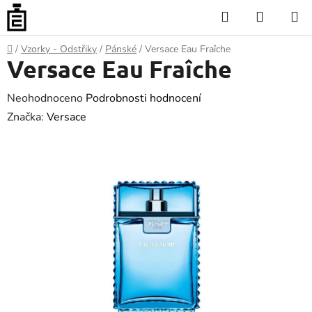
Přejít
Hledat
NÁKUP
na
KOŠÍK
obsah
Domů
/
Vzorky - Odstřiky
/
Pánské
/
Versace Eau Fraîche
Versace Eau Fraîche
Průměrné
Neohodnoceno
Podrobnosti hodnocení
hodnocení
Značka:
Versace
produktu
je
0.0
z
5
hvězdiček.