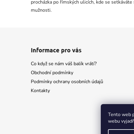
procházka po římských ulicích, kde se setkáváte
mužnosti.
Z
á
Informace pro vás
p
a
Co když se nám váš balík vrátí?
t
Obchodní podmínky
í
Podmínky ochrany osobních údajů
Kontakty
Tento web p
webu vyjadřu