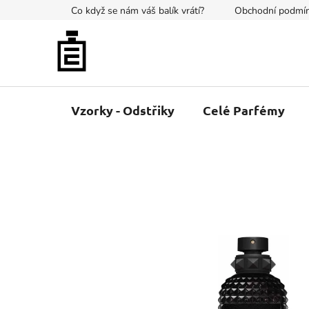
Přejít
Co když se nám váš balík vrátí?
Obchodní podmí
na
obsah
Vzorky - Odstřiky
Celé Parfémy