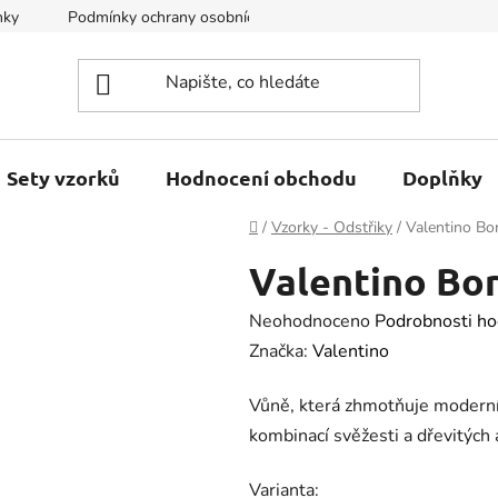
nky
Podmínky ochrany osobních údajů
Kontakty
Sety vzorků
Hodnocení obchodu
Doplňky
Domů
/
Vzorky - Odstřiky
/
Valentino B
Valentino Bo
Průměrné
Neohodnoceno
Podrobnosti ho
hodnocení
Značka:
Valentino
produktu
Vůně, která zhmotňuje moderní
je
kombinací svěžesti a dřevitých 
0.0
z
Varianta: