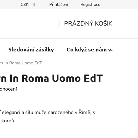
CZK
Přihlášení
Registrace
PRÁZDNÝ KOŠÍK
NÁKUPNÍ
KOŠÍK
Sledování zásilky
Co když se nám váš balík vr
orn In Roma Uomo EdT
rn In Roma Uomo EdT
dnocení
 eleganci a sílu muže narozeného v Římě, s
akordů.