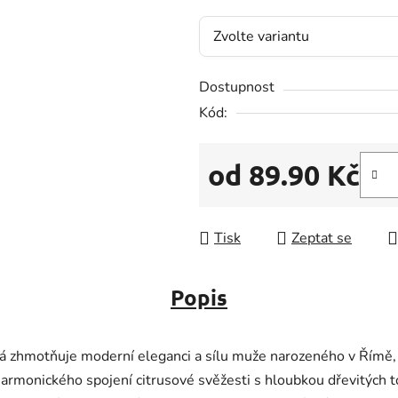
5
hvězdiček.
Dostupnost
Kód:
od
89.90 Kč
Měrná cena:
Tisk
Zeptat se
Popis
 zhmotňuje moderní eleganci a sílu muže narozeného v Římě, s
harmonického spojení citrusové svěžesti s hloubkou dřevitých t