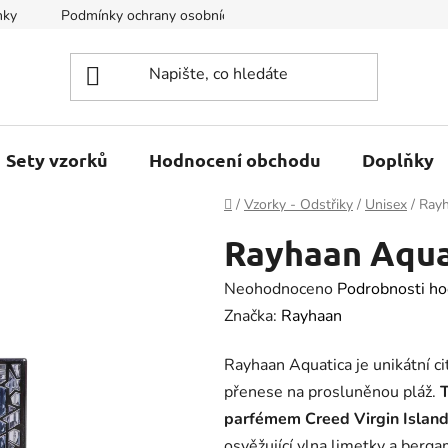
nky
Podmínky ochrany osobních údajů
Kontakty
Sety vzorků
Hodnocení obchodu
Doplňky
Domů
/
Vzorky - Odstřiky
/
Unisex
/
Rayh
Rayhaan Aqua
Průměrné
Neohodnoceno
Podrobnosti ho
hodnocení
Značka:
Rayhaan
produktu
Rayhaan Aquatica je unikátní c
je
přenese na prosluněnou pláž.
T
0.0
parfémem Creed Virgin Island
z
osvěžující vlna limetky a ber