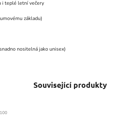
 i teplé letní večery
y rumovému základu)
 snadno nositelná jako unisex)
Související produkty
/100