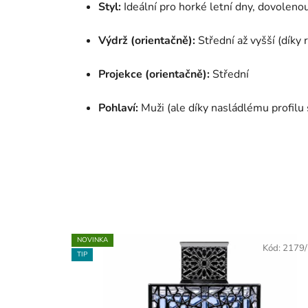
Styl:
Ideální pro horké letní dny, dovolenou
Výdrž (orientačně):
Střední až vyšší (dík
Projekce (orientačně):
Střední
Pohlaví:
Muži (ale díky nasládlému profilu
NOVINKA
Kód:
2179
TIP