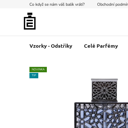
Přejít
Co když se nám váš balík vrátí?
Obchodní podmí
na
obsah
Vzorky - Odstřiky
Celé Parfémy
NOVINKA
TIP