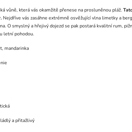
ká vůně, která vás okamžitě přenese na prosluněnou pláž.
Tat
.
Nejdříve vás zasáhne extrémně osvěžující vlna limetky a be
a. O smyslný a hřejivý dojezd se pak postará kvalitní rum, pižm
u letní pohodou.
t, mandarinka
énie
tická
ládlý a přitažlivý