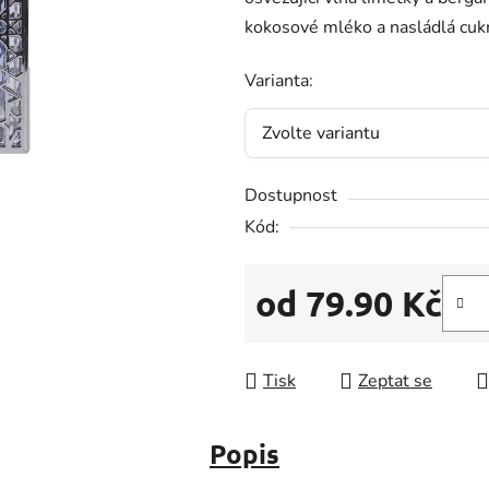
5
kokosové mléko a nasládlá cukro
hvězdiček.
Varianta:
Dostupnost
Kód:
od
79.90 Kč
Měrná cena:
Tisk
Zeptat se
Popis