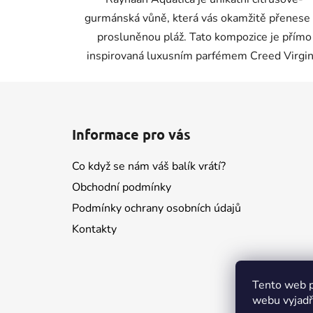
gurmánská vůně, která vás okamžitě přenese
prosluněnou pláž. Tato kompozice je přímo
inspirovaná luxusním parfémem Creed Virgin.
Z
á
Informace pro vás
p
a
Co když se nám váš balík vrátí?
t
Obchodní podmínky
í
Podmínky ochrany osobních údajů
Kontakty
Tento web p
webu vyjadřu