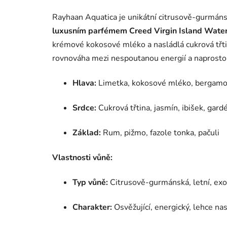
Rayhaan Aquatica je unikátní citrusově-gurmáns
luxusním parfémem Creed Virgin Island Water
krémové kokosové mléko a nasládlá cukrová třtin
rovnováha mezi nespoutanou energií a naprosto
Hlava:
Limetka, kokosové mléko, bergamo
Srdce:
Cukrová třtina, jasmín, ibišek, gard
Základ:
Rum, pižmo, fazole tonka, pačuli
Vlastnosti vůně:
Typ vůně:
Citrusově-gurmánská, letní, exo
Charakter:
Osvěžující, energický, lehce nas