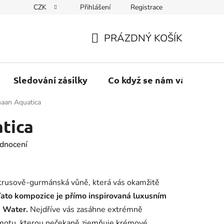
CZK
Přihlášení
Registrace
PRÁZDNÝ KOŠÍK
NÁKUPNÍ
KOŠÍK
Sledování zásilky
Co když se nám váš balík vr
aan Aquatica
tica
dnocení
itrusově-gurmánská vůně, která vás okamžitě
ato kompozice je přímo inspirovaná luxusním
 Water.
Nejdříve vás zasáhne extrémně
gamotu, kterou nečekaně zjemňuje krémové