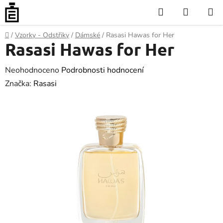
Přejít
Hledat
NÁKUP
na
KOŠÍK
obsah
Domů
/
Vzorky - Odstřiky
/
Dámské
/
Rasasi Hawas for Her
Rasasi Hawas for Her
Průměrné
Neohodnoceno
Podrobnosti hodnocení
hodnocení
Značka:
Rasasi
produktu
je
0.0
z
5
hvězdiček.