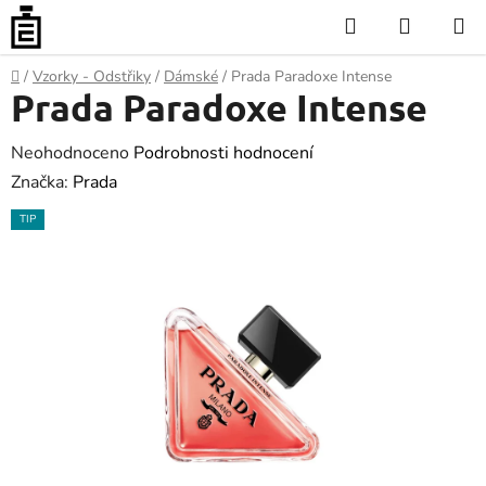
Přejít
Hledat
NÁKUP
na
KOŠÍK
obsah
Domů
/
Vzorky - Odstřiky
/
Dámské
/
Prada Paradoxe Intense
Prada Paradoxe Intense
Průměrné
Neohodnoceno
Podrobnosti hodnocení
hodnocení
Značka:
Prada
produktu
TIP
je
0.0
z
5
hvězdiček.