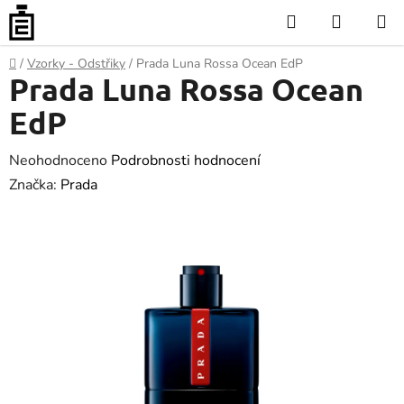
Přejít
Hledat
NÁKUP
na
KOŠÍK
obsah
Domů
/
Vzorky - Odstřiky
/
Prada Luna Rossa Ocean EdP
Prada Luna Rossa Ocean
EdP
Průměrné
Neohodnoceno
Podrobnosti hodnocení
hodnocení
Značka:
Prada
produktu
je
0.0
z
5
hvězdiček.