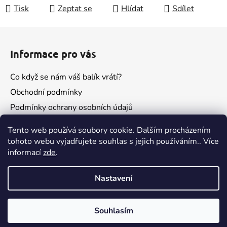
Tisk
Zeptat se
Hlídat
Sdílet
Z
á
Informace pro vás
p
a
Co když se nám váš balík vrátí?
t
Obchodní podmínky
í
Podmínky ochrany osobních údajů
Kontakty
Tento web používá soubory cookie. Dalším procházením
tohoto webu vyjadřujete souhlas s jejich používáním.. Více
informací
zde
.
Nastavení
Souhlasím
Vytvořil Shoptet
Pokud budeš spokojený, nezapomeň na recenzi😁
Copyright 2026
escent
. Všechna práva vyhrazena.