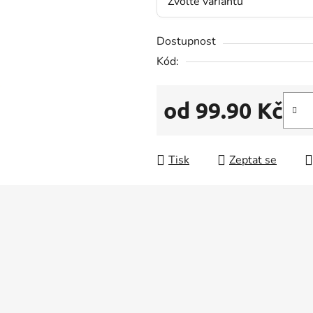
z
5
Dostupnost
hvězdiček.
Kód:
od
99.90 Kč
Měrná cena:
Tisk
Zeptat se