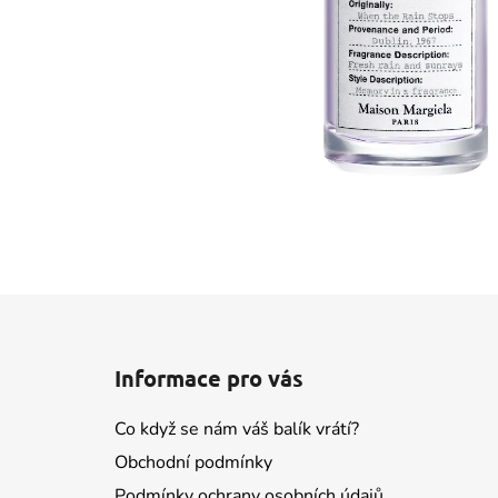
Z
á
Informace pro vás
p
a
Co když se nám váš balík vrátí?
t
Obchodní podmínky
í
Podmínky ochrany osobních údajů