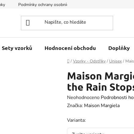
nky
Podmínky ochrany osobních údajů
Kontakty
Sety vzorků
Hodnocení obchodu
Doplňky
Domů
/
Vzorky - Odstřiky
/
Unisex
/
Mais
Maison Margi
the Rain Stop
Průměrné
Neohodnoceno
Podrobnosti ho
hodnocení
Značka:
Maison Margiela
produktu
Varianta:
je
0.0