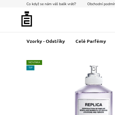
Přejít
Co když se nám váš balík vrátí?
Obchodní podmí
na
obsah
Vzorky - Odstřiky
Celé Parfémy
NOVINKA
TIP