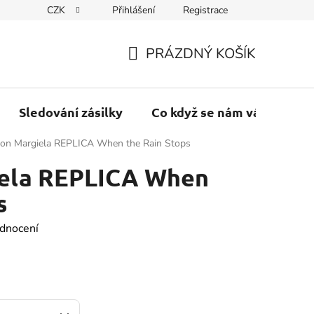
CZK
Přihlášení
Registrace
PRÁZDNÝ KOŠÍK
NÁKUPNÍ
KOŠÍK
Sledování zásilky
Co když se nám váš balík vr
on Margiela REPLICA When the Rain Stops
ela REPLICA When
s
dnocení