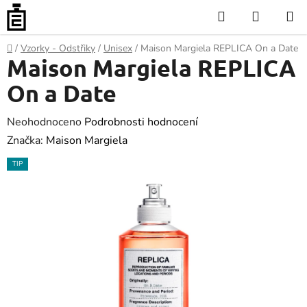
Přejít
Hledat
NÁKUP
na
KOŠÍK
obsah
Domů
/
Vzorky - Odstřiky
/
Unisex
/
Maison Margiela REPLICA On a Date
Maison Margiela REPLICA
On a Date
Průměrné
Neohodnoceno
Podrobnosti hodnocení
hodnocení
Značka:
Maison Margiela
produktu
TIP
je
0.0
z
5
hvězdiček.