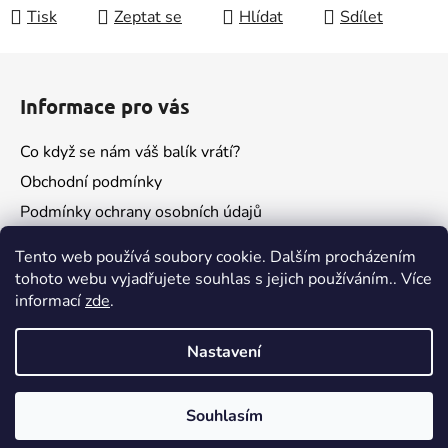
Tisk
Zeptat se
Hlídat
Sdílet
Z
á
Informace pro vás
p
a
Co když se nám váš balík vrátí?
t
Obchodní podmínky
í
Podmínky ochrany osobních údajů
Kontakty
Tento web používá soubory cookie. Dalším procházením
tohoto webu vyjadřujete souhlas s jejich používáním.. Více
informací
zde
.
Nastavení
Souhlasím
Vytvořil Shoptet
Pokud budeš spokojený, nezapomeň na recenzi😁
Copyright 2026
escent
. Všechna práva vyhrazena.