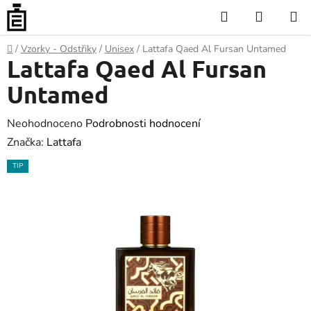
Přejít
Hledat
NÁKUP
na
KOŠÍK
obsah
Domů
/
Vzorky - Odstřiky
/
Unisex
/
Lattafa Qaed Al Fursan Untamed
Lattafa Qaed Al Fursan
Untamed
Průměrné
Neohodnoceno
Podrobnosti hodnocení
hodnocení
Značka:
Lattafa
produktu
TIP
je
0.0
z
5
hvězdiček.