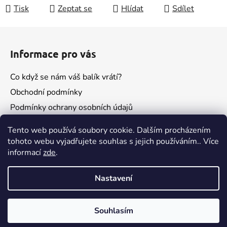
Tisk
Zeptat se
Hlídat
Sdílet
Z
á
Informace pro vás
p
a
Co když se nám váš balík vrátí?
t
Obchodní podmínky
í
Podmínky ochrany osobních údajů
Kontakty
Tento web používá soubory cookie. Dalším procházením
tohoto webu vyjadřujete souhlas s jejich používáním.. Více
informací
zde
.
Nastavení
Souhlasím
Vytvořil Shoptet
Pokud budeš spokojený, nezapomeň na recenzi😁
Copyright 2026
escent
. Všechna práva vyhrazena.