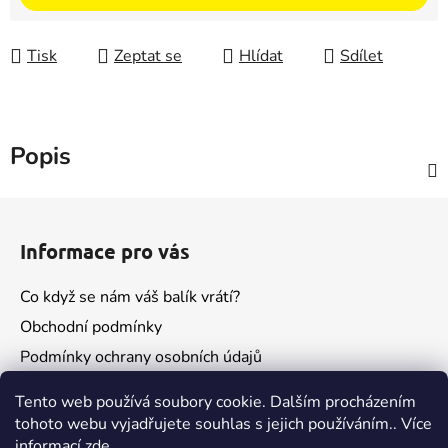
Tisk
Zeptat se
Hlídat
Sdílet
Popis
Z
á
Informace pro vás
p
a
Co když se nám váš balík vrátí?
t
Obchodní podmínky
í
Podmínky ochrany osobních údajů
Kontakty
Tento web používá soubory cookie. Dalším procházením
tohoto webu vyjadřujete souhlas s jejich používáním.. Více
informací
zde
.