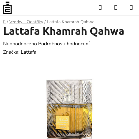
Přejít
Hledat
NÁKUP
na
KOŠÍK
obsah
Domů
/
Vzorky - Odstřiky
/
Lattafa Khamrah Qahwa
Lattafa Khamrah Qahwa
Průměrné
Neohodnoceno
Podrobnosti hodnocení
hodnocení
Značka:
Lattafa
produktu
je
0.0
z
5
hvězdiček.