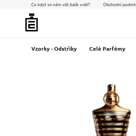
Přejít
Co když se nám váš balík vrátí?
Obchodní podmí
na
obsah
Vzorky - Odstřiky
Celé Parfémy