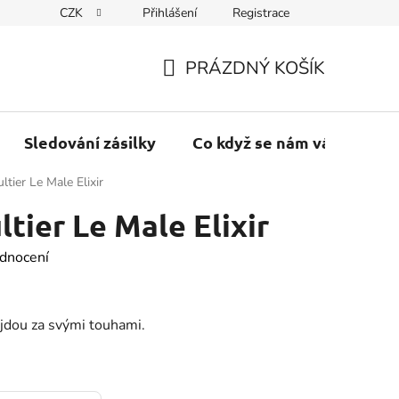
CZK
Přihlášení
Registrace
PRÁZDNÝ KOŠÍK
NÁKUPNÍ
KOŠÍK
Sledování zásilky
Co když se nám váš balík vr
ltier Le Male Elixir
tier Le Male Elixir
dnocení
 jdou za svými touhami.