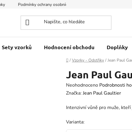
nky
Podmínky ochrany osobních údajů
Kontakty
Sety vzorků
Hodnocení obchodu
Doplňky
Domů
/
Vzorky - Odstřiky
/
Jean Paul Gau
Jean Paul Gaul
Průměrné
Neohodnoceno
Podrobnosti ho
hodnocení
Značka:
Jean Paul Gaultier
produktu
Intenzivní vůně pro muže, kteří
je
0.0
Varianta:
z