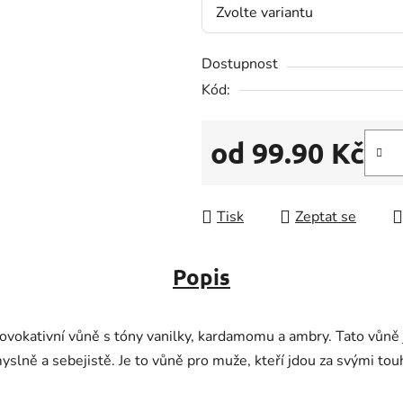
5
hvězdiček.
Dostupnost
Kód:
od
99.90 Kč
Měrná cena:
Tisk
Zeptat se
Popis
ovokativní vůně s tóny vanilky, kardamomu a ambry. Tato vůně je
myslně a sebejistě. Je to vůně pro muže, kteří jdou za svými tou