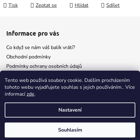
Tisk
Zeptat se
Hlídat
Sdílet
Z
á
Informace pro vás
p
a
Co když se nám váš balík vrátí?
t
Obchodní podmínky
í
Podmínky ochrany osobních údajů
Kontakty
Tento web používá soubory cookie. Dalším procházením
tohoto webu vyjadřujete souhlas s jejich používáním.. Více
informací
zde
.
Nastavení
Souhlasím
Vytvořil Shoptet
Pokud budeš spokojený, nezapomeň na recenzi😁
Copyright 2026
escent
. Všechna práva vyhrazena.