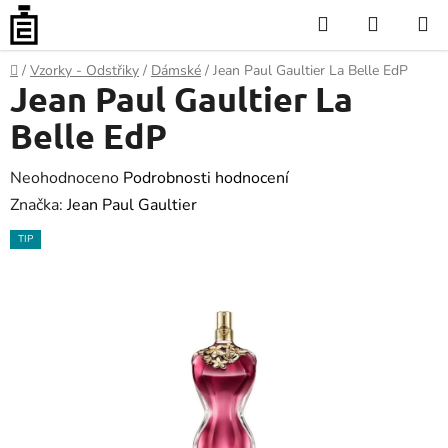
Přejít
Hledat
NÁKUP
na
KOŠÍK
obsah
Domů
/
Vzorky - Odstřiky
/
Dámské
/
Jean Paul Gaultier La Belle EdP
Jean Paul Gaultier La
Belle EdP
Průměrné
Neohodnoceno
Podrobnosti hodnocení
hodnocení
Značka:
Jean Paul Gaultier
produktu
TIP
je
0.0
z
5
hvězdiček.