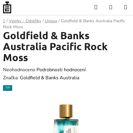
Přejít
Hledat
NÁKUP
na
KOŠÍK
obsah
Domů
/
Vzorky - Odstřiky
/
Unisex
/
Goldfield & Banks Australia Pacific
Rock Moss
Goldfield & Banks
Australia Pacific Rock
Moss
Průměrné
Neohodnoceno
Podrobnosti hodnocení
hodnocení
Značka:
Goldfield & Banks Australia
produktu
TIP
je
0.0
z
5
hvězdiček.