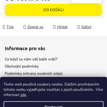
Měrná cena:
DO KOŠÍKU
Tisk
Zeptat se
Hlídat
Sdílet
Z
á
Informace pro vás
p
a
Co když se nám váš balík vrátí?
t
Obchodní podmínky
í
Podmínky ochrany osobních údajů
Kontakty
Tento web používá soubory cookie. Dalším procházením
tohoto webu vyjadřujete souhlas s jejich používáním.. Více
informací
zde
.