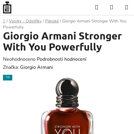
Přejít
Hledat
NÁKUP
na
KOŠÍK
obsah
Domů
/
Vzorky - Odstřiky
/
Pánské
/
Giorgio Armani Stronger With You
Powerfully
Giorgio Armani Stronger
With You Powerfully
Průměrné
Neohodnoceno
Podrobnosti hodnocení
hodnocení
Značka:
Giorgio Armani
produktu
TIP
je
0.0
z
5
hvězdiček.