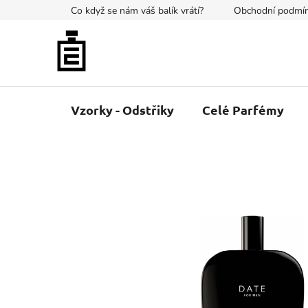
Přejít
Co když se nám váš balík vrátí?
Obchodní podmí
na
obsah
Vzorky - Odstřiky
Celé Parfémy