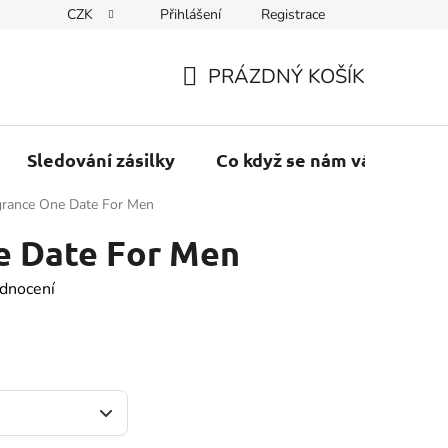
CZK
Přihlášení
Registrace
PRÁZDNÝ KOŠÍK
NÁKUPNÍ
KOŠÍK
Sledování zásilky
Co když se nám váš balík vr
grance One Date For Men
e Date For Men
dnocení