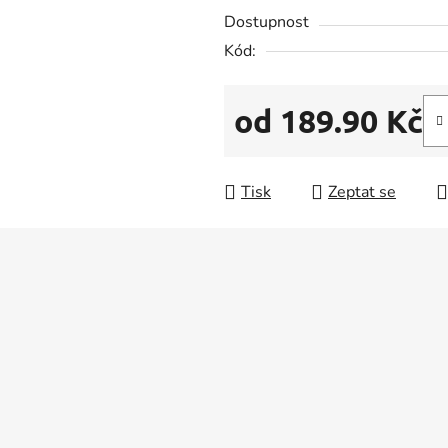
5
Dostupnost
hvězdiček.
Kód:
od
189.90 Kč
Měrná cena:
Tisk
Zeptat se