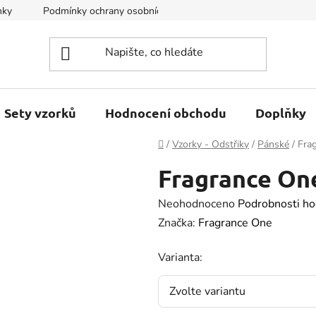
nky
Podmínky ochrany osobních údajů
Kontakty
Sety vzorků
Hodnocení obchodu
Doplňky
Domů
/
Vzorky - Odstřiky
/
Pánské
/
Fra
Fragrance On
Průměrné
Neohodnoceno
Podrobnosti ho
hodnocení
Značka:
Fragrance One
produktu
Varianta:
je
0.0
z