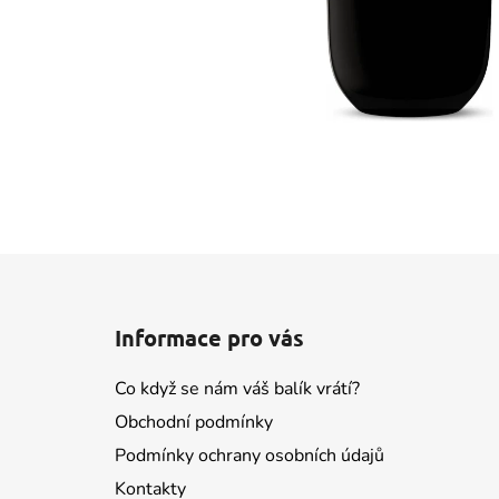
Z
á
Informace pro vás
p
a
Co když se nám váš balík vrátí?
t
Obchodní podmínky
í
Podmínky ochrany osobních údajů
Kontakty