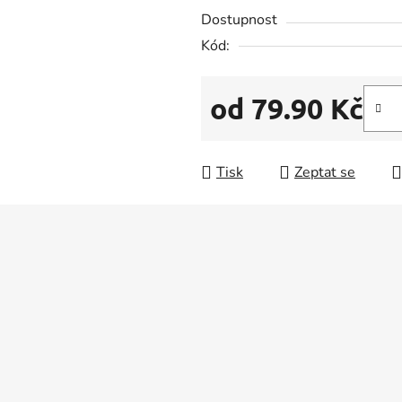
5
Dostupnost
hvězdiček.
Kód:
od
79.90 Kč
Měrná cena:
Tisk
Zeptat se