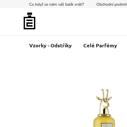
Přejít
Co když se nám váš balík vrátí?
Obchodní podmí
na
obsah
Vzorky - Odstřiky
Celé Parfémy