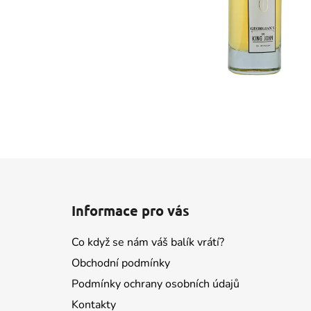
Z
á
Informace pro vás
p
a
Co když se nám váš balík vrátí?
t
Obchodní podmínky
í
Podmínky ochrany osobních údajů
Kontakty