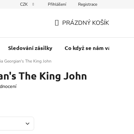
CZK
Přihlášení
Registrace
PRÁZDNÝ KOŠÍK
NÁKUPNÍ
KOŠÍK
Sledování zásilky
Co když se nám váš balík vr
ia Georgian's The King John
an's The King John
dnocení