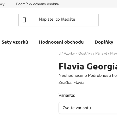
nky
Podmínky ochrany osobních údajů
Kontakty
Sety vzorků
Hodnocení obchodu
Doplňky
Domů
/
Vzorky - Odstřiky
/
Pánské
/
Flav
Flavia Georgi
Průměrné
Neohodnoceno
Podrobnosti ho
hodnocení
Značka:
Flavia
produktu
Varianta:
je
0.0
z