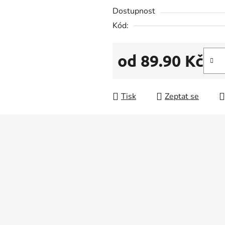
5
Dostupnost
hvězdiček.
Kód:
od
89.90 Kč
Měrná cena:
Tisk
Zeptat se