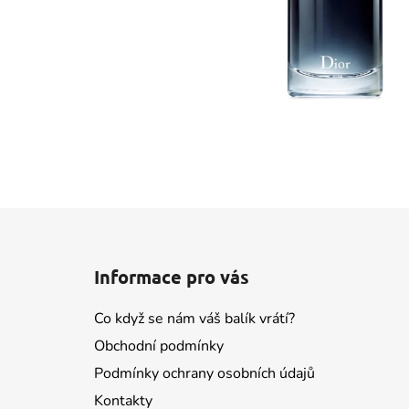
Z
á
Informace pro vás
p
a
Co když se nám váš balík vrátí?
t
Obchodní podmínky
í
Podmínky ochrany osobních údajů
Kontakty