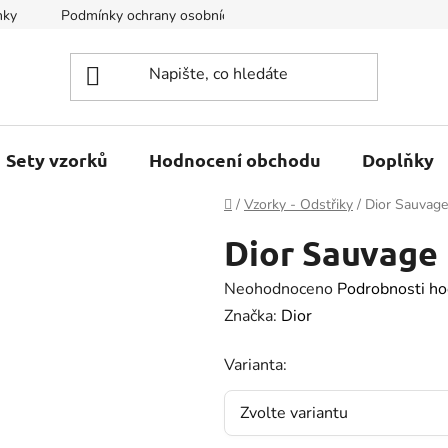
nky
Podmínky ochrany osobních údajů
Kontakty
Sety vzorků
Hodnocení obchodu
Doplňky
Domů
/
Vzorky - Odstřiky
/
Dior Sauvage
Dior Sauvage 
Průměrné
Neohodnoceno
Podrobnosti ho
hodnocení
Značka:
Dior
produktu
Varianta:
je
0.0
z