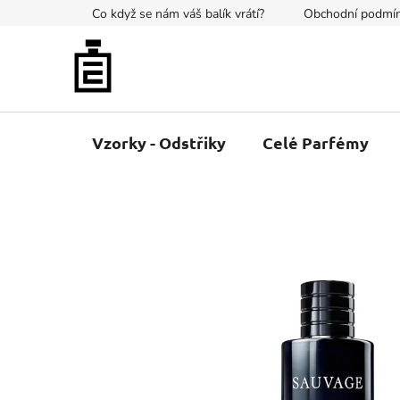
Přejít
Co když se nám váš balík vrátí?
Obchodní podmí
na
obsah
Vzorky - Odstřiky
Celé Parfémy