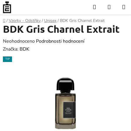
Přejít
Hledat
NÁKUP
na
KOŠÍK
obsah
Domů
/
Vzorky - Odstřiky
/
Unisex
/
BDK Gris Charnel Extrait
BDK Gris Charnel Extrait
Průměrné
Neohodnoceno
Podrobnosti hodnocení
hodnocení
Značka:
BDK
produktu
TIP
je
0.0
z
5
hvězdiček.