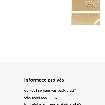
Z
á
Informace pro vás
p
a
Co když se nám váš balík vrátí?
t
Obchodní podmínky
í
Podmínky ochrany osobních údajů