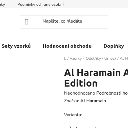
nky
Podmínky ochrany osobních údajů
Kontakty
Sety vzorků
Hodnocení obchodu
Doplňky
Domů
/
Vzorky - Odstřiky
/
Unisex
/
Al H
Al Haramain 
Edition
Průměrné
Neohodnoceno
Podrobnosti ho
hodnocení
Značka:
Al Haramain
produktu
Varianta:
je
0.0