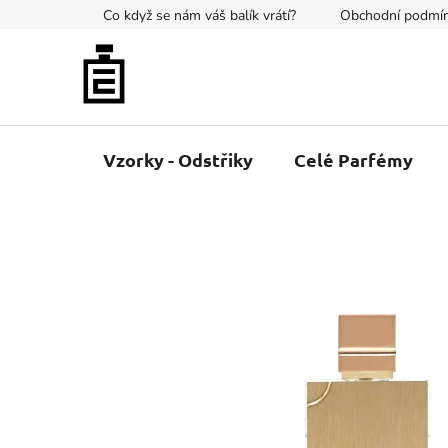
Přejít
Co když se nám váš balík vrátí?
Obchodní podmí
na
obsah
Vzorky - Odstřiky
Celé Parfémy