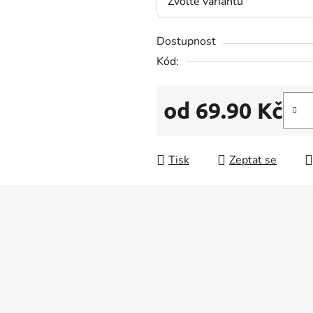
z
5
Dostupnost
hvězdiček.
Kód:
od
69.90 Kč
Měrná cena:
Tisk
Zeptat se