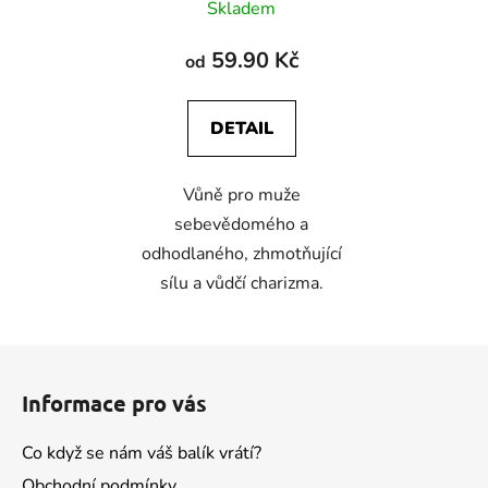
Skladem
59.90 Kč
od
DETAIL
Vůně pro muže
sebevědomého a
odhodlaného, zhmotňující
sílu a vůdčí charizma.
Z
á
Informace pro vás
p
a
Co když se nám váš balík vrátí?
t
Obchodní podmínky