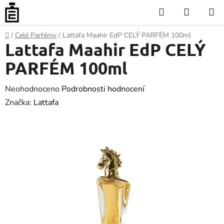
Přejít
Hledat
NÁKUP
na
KOŠÍK
obsah
Domů
/
Celé Parfémy
/
Lattafa Maahir EdP CELÝ PARFÉM 100ml
Lattafa Maahir EdP CELÝ
PARFÉM 100ml
Průměrné
Neohodnoceno
Podrobnosti hodnocení
hodnocení
Značka:
Lattafa
produktu
je
0.0
z
5
hvězdiček.