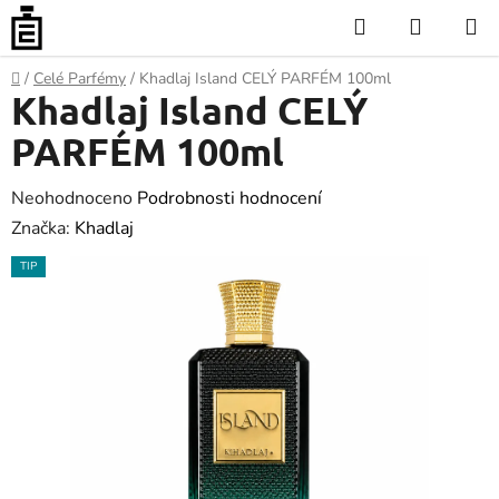
Přejít
Hledat
NÁKUP
na
KOŠÍK
obsah
Domů
/
Celé Parfémy
/
Khadlaj Island CELÝ PARFÉM 100ml
Khadlaj Island CELÝ
PARFÉM 100ml
Průměrné
Neohodnoceno
Podrobnosti hodnocení
hodnocení
Značka:
Khadlaj
produktu
TIP
je
0.0
z
5
hvězdiček.